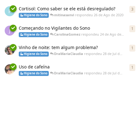
Cortisol: Como saber se ele está desregulado?
3
F
mitinasanvi
respondeu
26 de Ago de 2020
Higiene do Sono
Começando no Vigilantes do Sono
1
J
CarolinaGomez
respondeu
24 de Ago de 2020
Higiene do Sono
Vinho de noite: tem algum problema?
1
DraMariaClaudia
respondeu
28 de Jul de 2020
Higiene do Sono
Uso de cafeína
1
DraMariaClaudia
respondeu
28 de Jul de 2020
Higiene do Sono