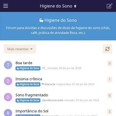
Higiene do Sono
Higiene do Sono
Fórum para dúvidas e discussões de dicas de higiene do sono (chás,
café, prática de atividade física, etc.)
Mais recentes
Boa tarde
0
T
T1_
iniciado
28 de Jul de 2024
Higiene do Sono
Insonia crônica
1
D
Glaucia
respondeu
27 de Jul de 2023
Higiene do Sono
Sono fragmentado
0
D
danillomacedo
iniciado
29 de Jun de 2023
Higiene do Sono
Importância do Sol
2
R