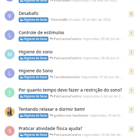
Vinicius86
respondeu
2 de Mai de 2023
Higiene do Sono
Desabafo
0
V
Vinicius86
iniciado
29 de Abr de 2023
Higiene do Sono
Controle de estímulos
1
L
PsicLauraCastro
respondeu
30 de Jul de 2022
Higiene do Sono
Higiene do sono
1
M
PsicLauraCastro
respondeu
28 de Jun de 2022
Higiene do Sono
Higiene do Sono
1
L
CarolinaGomez
respondeu
15 de Jun de 2022
Higiene do Sono
Por quanto tempo devo fazer a restrição do sono?
1
J
PsicLauraCastro
respondeu
6 de Jul de 2021
Higiene do Sono
Tentando relaxar e dormir bem!
1
guilherme-hashioka
respondeu
10 de Dez de 2020
Higiene do Sono
Praticar atividade física ajuda?
4
S
PsicLauraCastro
respondeu
10 de Set de 2020
Higiene do Sono