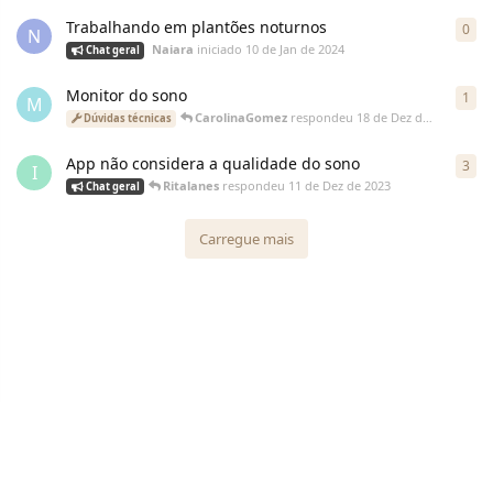
Trabalhando em plantões noturnos
0
N
Naiara
iniciado
10 de Jan de 2024
Chat geral
Monitor do sono
1
M
CarolinaGomez
respondeu
18 de Dez de 2023
Dúvidas técnicas
App não considera a qualidade do sono
3
I
Ritalanes
respondeu
11 de Dez de 2023
Chat geral
Carregue mais