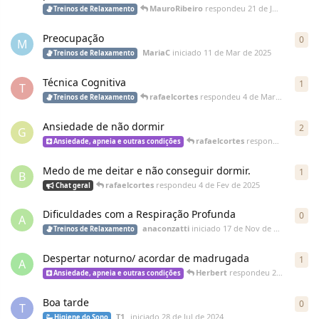
MauroRibeiro
respondeu
21 de Jun de 2025
Treinos de Relaxamento
Preocupação
0
M
MariaC
iniciado
11 de Mar de 2025
Treinos de Relaxamento
Técnica Cognitiva
1
T
rafaelcortes
respondeu
4 de Mar de 2025
Treinos de Relaxamento
Ansiedade de não dormir
2
G
rafaelcortes
respondeu
4 de Fe
Ansiedade, apneia e outras condições
Medo de me deitar e não conseguir dormir.
1
B
rafaelcortes
respondeu
4 de Fev de 2025
Chat geral
Dificuldades com a Respiração Profunda
0
A
anaconzatti
iniciado
17 de Nov de 2024
Treinos de Relaxamento
Despertar noturno/ acordar de madrugada
1
A
Herbert
respondeu
27 de Set de 2024
Ansiedade, apneia e outras condições
Boa tarde
0
T
T1_
iniciado
28 de Jul de 2024
Higiene do Sono