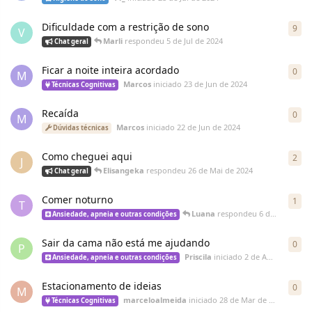
Dificuldade com a restrição de sono
9
V
Marli
respondeu
5 de Jul de 2024
Chat geral
Ficar a noite inteira acordado
0
M
Marcos
iniciado
23 de Jun de 2024
Técnicas Cognitivas
Recaída
0
M
Marcos
iniciado
22 de Jun de 2024
Dúvidas técnicas
Como cheguei aqui
2
J
Elisangeka
respondeu
26 de Mai de 2024
Chat geral
Comer noturno
1
T
Luana
respondeu
6 de Abr de 2024
Ansiedade, apneia e outras condições
Sair da cama não está me ajudando
0
P
Priscila
iniciado
2 de Abr de 2024
Ansiedade, apneia e outras condições
Estacionamento de ideias
0
M
marceloalmeida
iniciado
28 de Mar de 2024
Técnicas Cognitivas