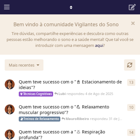
Bem vindo à comunidade Vigilantes do Sono
Tire dúvidas, compartilhe experiências e descubra como outras
pessoas estão melhorando o sono e a saúde mental! Que tal você se
introduzir com uma mensagem
aqui
?
Mais recentes
Quem teve sucesso com o "📓 Estacionamento de
13
ideias"?
Lubi
respondeu
4 de Ago de 2025
Técnicas Cognitivas
Quem teve sucesso com o "💪 Relaxamento
10
muscular progressivo"?
MauroRibeiro
respondeu
31 de Jul de 2025
Treinos de Relaxamento
Quem teve sucesso com a "👃 Respiração
14
profunda"?