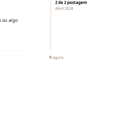
2
de
2
postagem
Abril 2024
a ou algo
Responder
NÃO LIDA
agora