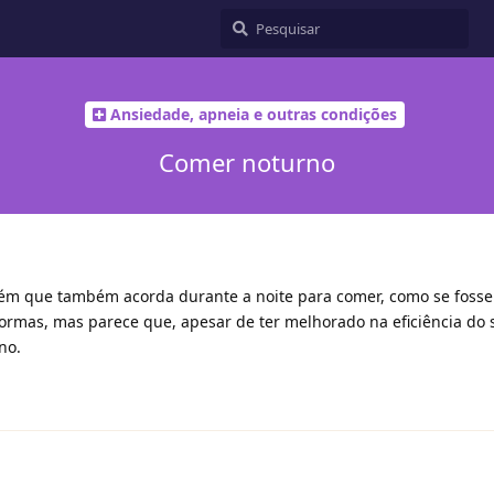
Ansiedade, apneia e outras condições
Comer noturno
uém que também acorda durante a noite para comer, como se fosse
s formas, mas parece que, apesar de ter melhorado na eficiência do
no.
1