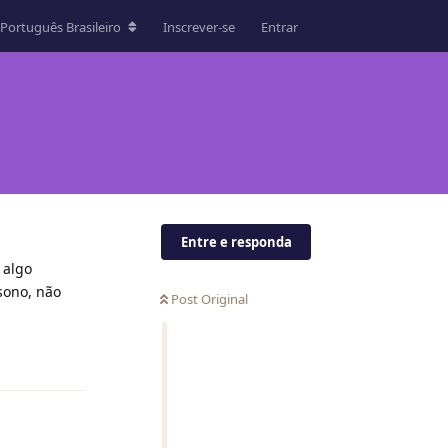
Português Brasileiro
Inscrever-se
Entrar
Entre e responda
 algo
 sono, não
Post Original
Responder