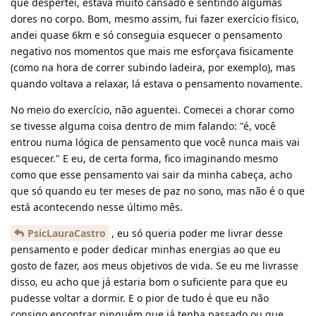
que despertei, estava muito cansado e sentindo algumas
dores no corpo. Bom, mesmo assim, fui fazer exercício físico,
andei quase 6km e só conseguia esquecer o pensamento
negativo nos momentos que mais me esforçava fisicamente
(como na hora de correr subindo ladeira, por exemplo), mas
quando voltava a relaxar, lá estava o pensamento novamente.
No meio do exercício, não aguentei. Comecei a chorar como
se tivesse alguma coisa dentro de mim falando: "é, você
entrou numa lógica de pensamento que você nunca mais vai
esquecer." E eu, de certa forma, fico imaginando mesmo
como que esse pensamento vai sair da minha cabeça, acho
que só quando eu ter meses de paz no sono, mas não é o que
está acontecendo nesse último mês.
PsicLauraCastro
, eu só queria poder me livrar desse
pensamento e poder dedicar minhas energias ao que eu
gosto de fazer, aos meus objetivos de vida. Se eu me livrasse
disso, eu acho que já estaria bom o suficiente para que eu
pudesse voltar a dormir. E o pior de tudo é que eu não
consigo encontrar ninguém que já tenha passado ou que