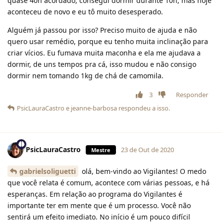
quase 40h acordado, consegui dormir durante 10h, mas hoje
aconteceu de novo e eu tô muito desesperado.
Alguém já passou por isso? Preciso muito de ajuda e não
quero usar remédio, porque eu tenho muita inclinação para
criar vícios. Eu fumava muita maconha e ela me ajudava a
dormir, de uns tempos pra cá, isso mudou e não consigo
dormir nem tomando 1kg de chá de camomila.
3
Responder
PsicLauraCastro
e
jeanne-barbosa
respondeu a isso.
PsicLauraCastro
23 de Out de 2020
Mestre
gabrielsoliguetti
olá, bem-vindo ao Vigilantes! O medo
que você relata é comum, acontece com várias pessoas, e há
esperanças. Em relação ao programa do Vigilantes é
importante ter em mente que é um processo. Você não
sentirá um efeito imediato. No início é um pouco difícil