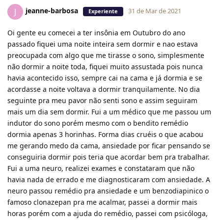
jeanne-barbosa
J
31 de Mar de 2021
Experiente
Oi gente eu comecei a ter insônia em Outubro do ano
passado fiquei uma noite inteira sem dormir e nao estava
preocupada com algo que me tirasse o sono, simplesmente
não dormir a noite toda, fiquei muito assustada pois nunca
havia acontecido isso, sempre cai na cama e já dormia e se
acordasse a noite voltava a dormir tranquilamente. No dia
seguinte pra meu pavor não senti sono e assim seguiram
mais um dia sem dormir. Fui a um médico que me passou um
indutor do sono porém mesmo com o bendito remédio
dormia apenas 3 horinhas. Forma dias cruéis o que acabou
me gerando medo da cama, ansiedade por ficar pensando se
conseguiria dormir pois teria que acordar bem pra trabalhar.
Fui a uma neuro, realizei exames e constataram que não
havia nada de errado e me diagnosticaram com ansiedade. A
neuro passou remédio pra ansiedade e um benzodiapinico o
famoso clonazepan pra me acalmar, passei a dormir mais
horas porém com a ajuda do remédio, passei com psicóloga,