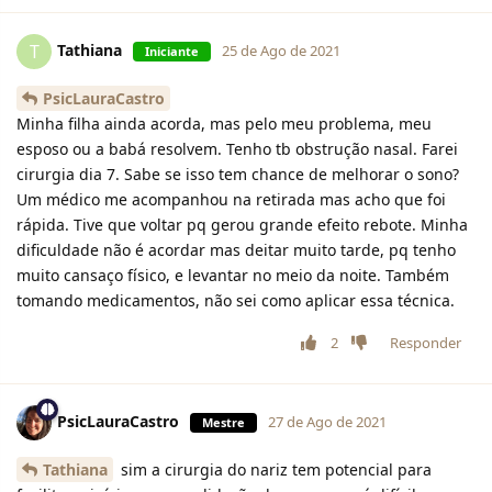
Tathiana
T
25 de Ago de 2021
Iniciante
PsicLauraCastro
Minha filha ainda acorda, mas pelo meu problema, meu
esposo ou a babá resolvem. Tenho tb obstrução nasal. Farei
cirurgia dia 7. Sabe se isso tem chance de melhorar o sono?
Um médico me acompanhou na retirada mas acho que foi
rápida. Tive que voltar pq gerou grande efeito rebote. Minha
dificuldade não é acordar mas deitar muito tarde, pq tenho
muito cansaço físico, e levantar no meio da noite. Também
tomando medicamentos, não sei como aplicar essa técnica.
2
Responder
PsicLauraCastro
27 de Ago de 2021
Mestre
Tathiana
sim a cirurgia do nariz tem potencial para