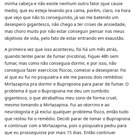
minha cabeça e não existe nenhum outro fator (que cause
medo), que eu esteja levando pra cama, porém, claro, na hora
que vejo que não to conseguindo, já vai me batendo um
desespero gigantesco, não chego a ter crises de ansiedade,
mas choro muito por não estar conseguir pensar nos meus
objetivos de vida, pelo fato de estar entrando em exaustão.
A primeira vez que isso aconteceu, foi há um mês atrás,
quando tentei parar de fumar (nicotina). Fiquei 48h sem
fumar, mas como não conseguia dormir, e por isso, não
conseguia fazer exercícios físicos, comecei a desesperar. Foi
aí que eu fui no psiquiatra e ele me passou dois remédios:
Mirtazapina pra dormir e Bupropiona para parar de fumar. O
problema é que o Bupropiona me deu um zumbido
gigantesco, o que atrabalhou meu sono de forma cruel,
mesmo tomando a Mirtazapina. Fui ao otorrino e ao
neurologista e já exclui qualquer problema físico, então tudo
que restou foi o remédio. Decidi parar de tomar o Bupropiona
e continuar com a Mirtazapina, pois o psiquiatra pediu para
que eu prosseguisse por mais 15 dias. Então continuei