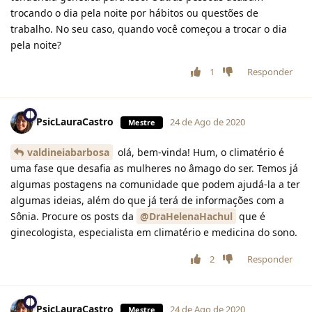
trocando o dia pela noite por hábitos ou questões de
trabalho. No seu caso, quando você começou a trocar o dia
pela noite?
1
Responder
PsicLauraCastro
24 de Ago de 2020
Mestre
valdineiabarbosa
olá, bem-vinda! Hum, o climatério é
uma fase que desafia as mulheres no âmago do ser. Temos já
algumas postagens na comunidade que podem ajudá-la a ter
algumas ideias, além do que já terá de informações com a
Sônia. Procure os posts da
@DraHelenaHachul
que é
ginecologista, especialista em climatério e medicina do sono.
2
Responder
PsicLauraCastro
24 de Ago de 2020
Mestre