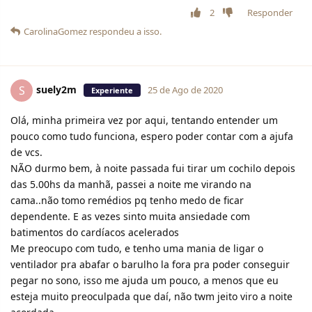
2
Responder
CarolinaGomez
respondeu a isso.
suely2m
S
25 de Ago de 2020
Experiente
Olá, minha primeira vez por aqui, tentando entender um
pouco como tudo funciona, espero poder contar com a ajufa
de vcs.
NÃO durmo bem, à noite passada fui tirar um cochilo depois
das 5.00hs da manhã, passei a noite me virando na
cama..não tomo remédios pq tenho medo de ficar
dependente. E as vezes sinto muita ansiedade com
batimentos do cardíacos acelerados
Me preocupo com tudo, e tenho uma mania de ligar o
ventilador pra abafar o barulho la fora pra poder conseguir
pegar no sono, isso me ajuda um pouco, a menos que eu
esteja muito preoculpada que daí, não twm jeito viro a noite