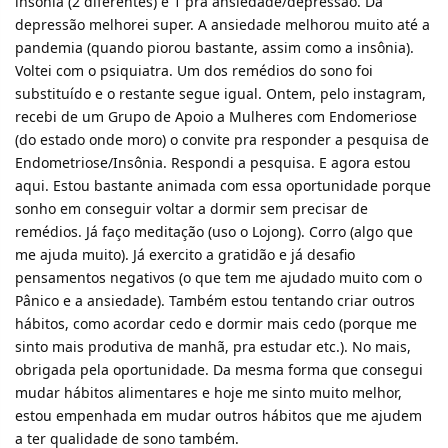
insônia (2 diferentes) e 1 pra ansiedade/depressão. Da
depressão melhorei super. A ansiedade melhorou muito até a
pandemia (quando piorou bastante, assim como a insônia).
Voltei com o psiquiatra. Um dos remédios do sono foi
substituído e o restante segue igual. Ontem, pelo instagram,
recebi de um Grupo de Apoio a Mulheres com Endomeriose
(do estado onde moro) o convite pra responder a pesquisa de
Endometriose/Insônia. Respondi a pesquisa. E agora estou
aqui. Estou bastante animada com essa oportunidade porque
sonho em conseguir voltar a dormir sem precisar de
remédios. Já faço meditação (uso o Lojong). Corro (algo que
me ajuda muito). Já exercito a gratidão e já desafio
pensamentos negativos (o que tem me ajudado muito com o
Pânico e a ansiedade). Também estou tentando criar outros
hábitos, como acordar cedo e dormir mais cedo (porque me
sinto mais produtiva de manhã, pra estudar etc.). No mais,
obrigada pela oportunidade. Da mesma forma que consegui
mudar hábitos alimentares e hoje me sinto muito melhor,
estou empenhada em mudar outros hábitos que me ajudem
a ter qualidade de sono também.