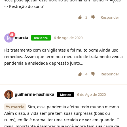
-> Restrição do sono".
2
Responder
marcia
M
6 de Ago de 2020
Iniciante
Fiz tratamento com os vigilantes e foi muito bom! Ainda uso
remédios. Assim que terminou meu ciclo de tratamento veio a
pandemia e ansiedade depressão junto...
4
Responder
guilherme-hashioka
6 de Ago de 2020
Mestre
marcia
Sim, essa pandemia afetou todo mundo mesmo.
Além disso, a vida sempre tem suas surpresas (boas ou
ruins), então é normal ter uma recaída de vez em quando. O
mais importante é lembrar que você agora tem
sua
caixa de