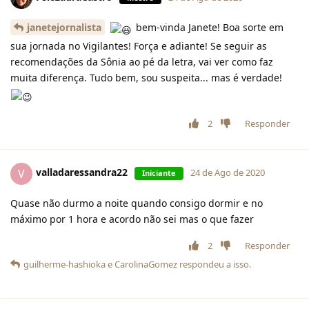
janetejornalista
bem-vinda Janete! Boa sorte em
sua jornada no Vigilantes! Força e adiante! Se seguir as
recomendações da Sônia ao pé da letra, vai ver como faz
muita diferença. Tudo bem, sou suspeita... mas é verdade!
2
Responder
valladaressandra22
V
24 de Ago de 2020
Iniciante
Quase não durmo a noite quando consigo dormir e no
máximo por 1 hora e acordo não sei mas o que fazer
2
Responder
guilherme-hashioka
e
CarolinaGomez
respondeu a isso.