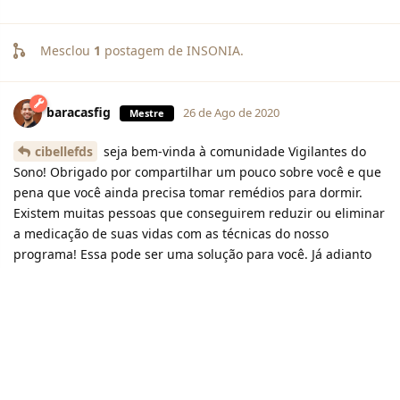
Mesclou
1
postagem de
INSONIA
.
baracasfig
26 de Ago de 2020
Mestre
cibellefds
seja bem-vinda à comunidade Vigilantes do
Sono! Obrigado por compartilhar um pouco sobre você e que
pena que você ainda precisa tomar remédios para dormir.
Existem muitas pessoas que conseguirem reduzir ou eliminar
a medicação de suas vidas com as técnicas do nosso
programa! Essa pode ser uma solução para você. Já adianto
que não será fácil, mas com certeza valerá muito a pena!
2
Responder
baracasfig
26 de Ago de 2020
Mestre