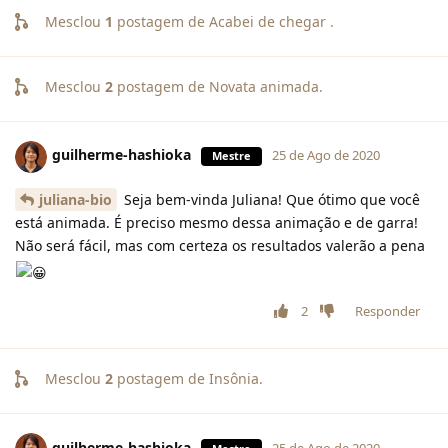
Mesclou
1
postagem de
Acabei de chegar
.
Mesclou
2
postagem de
Novata animada
.
guilherme-hashioka
25 de Ago de 2020
Mestre
juliana-bio
Seja bem-vinda Juliana! Que ótimo que você
está animada. É preciso mesmo dessa animação e de garra!
Não será fácil, mas com certeza os resultados valerão a pena
2
Responder
Mesclou
2
postagem de
Insônia
.
guilherme-hashioka
25 de Ago de 2020