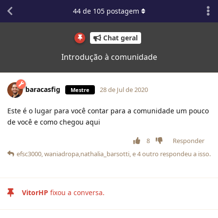
44
de
105
postagem
Chat geral
Introdução à comunidade
baracasfig
28 de Jul de 2020
Mestre
Este é o lugar para você contar para a comunidade um pouco
de você e como chegou aqui
8
Responder
efsc3000
,
waniadropa
,
nathalia_barsotti
, e
4
outro
respondeu a isso.
VitorHP
fixou a conversa.