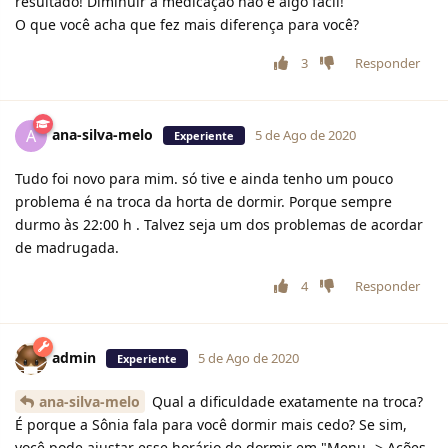
resultado! Diminuir a medicação não é algo fácil!
O que você acha que fez mais diferença para você?
3
Responder
ana-silva-melo
A
5 de Ago de 2020
Experiente
Tudo foi novo para mim. só tive e ainda tenho um pouco
problema é na troca da horta de dormir. Porque sempre
durmo às 22:00 h . Talvez seja um dos problemas de acordar
de madrugada.
4
Responder
admin
5 de Ago de 2020
Experiente
ana-silva-melo
Qual a dificuldade exatamente na troca?
É porque a Sônia fala para você dormir mais cedo? Se sim,
você pode ajustar esse horário de dormir em "Menu -> Ações