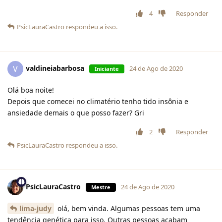
4
Responder
PsicLauraCastro
respondeu a isso.
valdineiabarbosa
V
24 de Ago de 2020
Iniciante
Olá boa noite!
Depois que comecei no climatério tenho tido insônia e
ansiedade demais o que posso fazer? Gri
2
Responder
PsicLauraCastro
respondeu a isso.
PsicLauraCastro
24 de Ago de 2020
Mestre
lima-judy
olá, bem vinda. Algumas pessoas tem uma
tendência genética para isso. Outras pessoas acabam