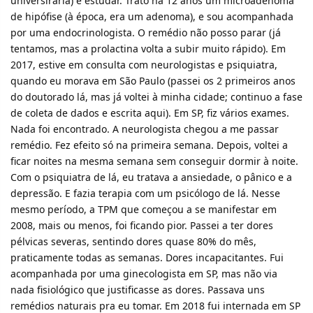
universirária) e estudar. Trato há 12 anos um microadenoma
de hipófise (à época, era um adenoma), e sou acompanhada
por uma endocrinologista. O remédio não posso parar (já
tentamos, mas a prolactina volta a subir muito rápido). Em
2017, estive em consulta com neurologistas e psiquiatra,
quando eu morava em São Paulo (passei os 2 primeiros anos
do doutorado lá, mas já voltei à minha cidade; continuo a fase
de coleta de dados e escrita aqui). Em SP, fiz vários exames.
Nada foi encontrado. A neurologista chegou a me passar
remédio. Fez efeito só na primeira semana. Depois, voltei a
ficar noites na mesma semana sem conseguir dormir à noite.
Com o psiquiatra de lá, eu tratava a ansiedade, o pânico e a
depressão. E fazia terapia com um psicólogo de lá. Nesse
mesmo período, a TPM que começou a se manifestar em
2008, mais ou menos, foi ficando pior. Passei a ter dores
pélvicas severas, sentindo dores quase 80% do mês,
praticamente todas as semanas. Dores incapacitantes. Fui
acompanhada por uma ginecologista em SP, mas não via
nada fisiológico que justificasse as dores. Passava uns
remédios naturais pra eu tomar. Em 2018 fui internada em SP