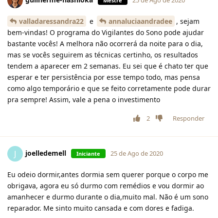
Mestre
valladaressandra22
e
annaluciaandradee
, sejam
bem-vindas! O programa do Vigilantes do Sono pode ajudar
bastante vocês! A melhora não ocorrerá da noite para o dia,
mas se vocês seguirem as técnicas certinho, os resultados
tendem a aparecer em 2 semanas. Eu sei que é chato ter que
esperar e ter persistência por esse tempo todo, mas pensa
como algo temporário e que se feito corretamente pode durar
pra sempre! Assim, vale a pena o investimento
2
Responder
joelledemell
J
25 de Ago de 2020
Iniciante
Eu odeio dormir,antes dormia sem querer porque o corpo me
obrigava, agora eu só durmo com remédios e vou dormir ao
amanhecer e durmo durante o dia,muito mal. Não é um sono
reparador. Me sinto muito cansada e com dores e fadiga.