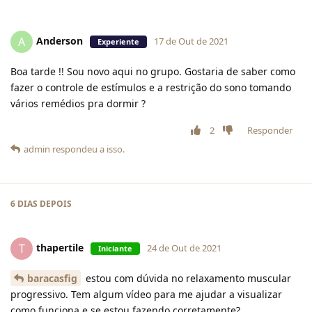
Anderson
A
17 de Out de 2021
Experiente
Boa tarde !! Sou novo aqui no grupo. Gostaria de saber como
fazer o controle de estímulos e a restrição do sono tomando
vários remédios pra dormir ?
2
Responder
admin
respondeu a isso.
6 DIAS
DEPOIS
thapertile
T
24 de Out de 2021
Iniciante
baracasfig
estou com dúvida no relaxamento muscular
progressivo. Tem algum vídeo para me ajudar a visualizar
como funciona e se estou fazendo corretamente?