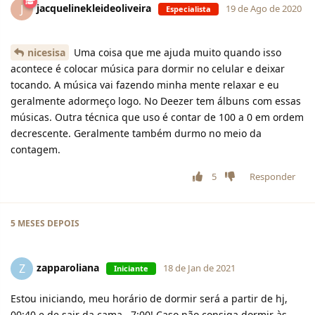
jacquelinekleideoliveira
J
19 de Ago de 2020
Especialista
nicesisa
Uma coisa que me ajuda muito quando isso
acontece é colocar música para dormir no celular e deixar
tocando. A música vai fazendo minha mente relaxar e eu
geralmente adormeço logo. No Deezer tem álbuns com essas
músicas. Outra técnica que uso é contar de 100 a 0 em ordem
decrescente. Geralmente também durmo no meio da
contagem.
5
Responder
5 MESES
DEPOIS
zapparoliana
Z
18 de Jan de 2021
Iniciante
Estou iniciando, meu horário de dormir será a partir de hj,
00:40 e de sair da cama , 7:00! Caso não consiga dormir às