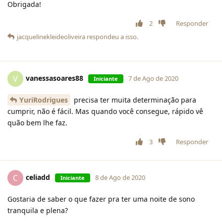
Obrigada!
2
Responder
jacquelinekleideoliveira
respondeu a isso.
vanessasoares88
V
7 de Ago de 2020
Iniciante
YuriRodrigues
precisa ter muita determinação para
cumprir, não é fácil. Mas quando você consegue, rápido vê
quão bem lhe faz.
3
Responder
celiadd
C
8 de Ago de 2020
Iniciante
Gostaria de saber o que fazer pra ter uma noite de sono
tranquila e plena?