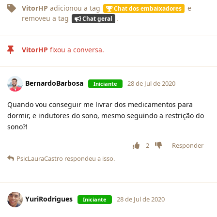
VitorHP
adicionou
a tag
e
Chat dos embaixadores
removeu
a tag
.
Chat geral
VitorHP
fixou a conversa.
BernardoBarbosa
28 de Jul de 2020
Iniciante
Quando vou conseguir me livrar dos medicamentos para
dormir, e indutores do sono, mesmo seguindo a restrição do
sono?!
2
Responder
PsicLauraCastro
respondeu a isso.
YuriRodrigues
28 de Jul de 2020
Iniciante