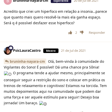
bruninha-nayara-cm
B
20 de Jul de 2021
Experiente
Acredito que criei um hiperfoco em relação a insonia…parece
que quanto mais quero resolvê-la mais ela ganha espaço.
Será q é possível desfazer esse hiperfoco?
2
Responder
PsicLauraCastro
21 de Jul de 2021
Mestre
bruninha-nayara-cm
Olá, bem-vinda à comunidade do
Vigilantes do Sono! É possível! Dá uma chance pra Sônia!
O programa tende a ajudar mesmo, principalmente se
conseguir seguir a restrição do sono e colocar em prática os
treinos de relaxamento e cognitivos! Estamos na torcida. Tem
muitos depoimentos aqui na comunidade que podem dar
uma força e ser aquele estímulo para seguir! Desejo boa
jornada! Um baraço.