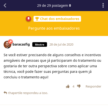
29
de
29
postagem
Chat dos embaixadores
Pergunte aos embaixadores
baracasfig
28 de Jul de 2020
Mestre
Se você estiver precisando de alguns conselhos e incentivos
amigáveis de pessoas que já participaram do tratamento ou
gostaria de ter outra perspectiva sobre como aplicar uma
técnica, você pode fazer suas perguntas para quem já
concluiu o tratamento aqui!
4
Responder
thapertile
respondeu a isso.