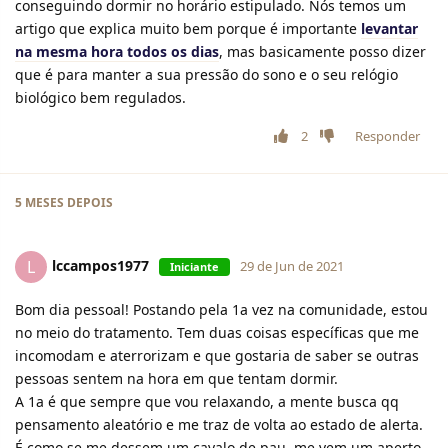
conseguindo dormir no horário estipulado. Nós temos um
artigo que explica muito bem porque é importante
levantar
na mesma hora todos os dias
, mas basicamente posso dizer
que é para manter a sua pressão do sono e o seu relógio
biológico bem regulados.
2
Responder
5 MESES
DEPOIS
lccampos1977
L
29 de Jun de 2021
Iniciante
Bom dia pessoal! Postando pela 1a vez na comunidade, estou
no meio do tratamento. Tem duas coisas específicas que me
incomodam e aterrorizam e que gostaria de saber se outras
pessoas sentem na hora em que tentam dormir.
A 1a é que sempre que vou relaxando, a mente busca qq
pensamento aleatório e me traz de volta ao estado de alerta.
É como se me dessem um cavalo de pau, me vem um aperto