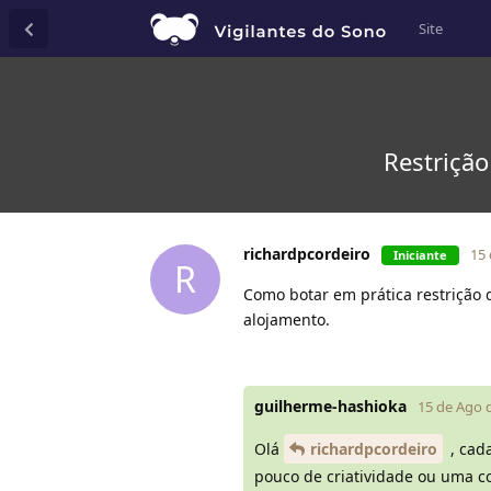
Site
Restriçã
richardpcordeiro
15
Iniciante
R
Como botar em prática restrição
alojamento.
guilherme-hashioka
15 de Ago 
Olá
richardpcordeiro
, cad
pouco de criatividade ou uma co