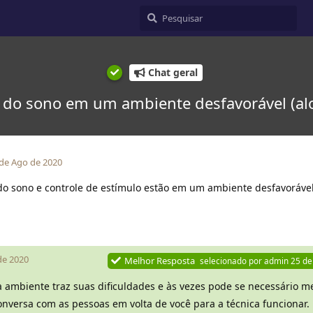
Chat geral
o do sono em um ambiente desfavorável (al
 de Ago de 2020
 do sono e controle de estímulo estão em um ambiente desfavoráv
2
de 2020
Melhor Resposta
selecionado por
admin
25 de
a ambiente traz suas dificuldades e às vezes pode se necessário
nversa com as pessoas em volta de você para a técnica funcionar.