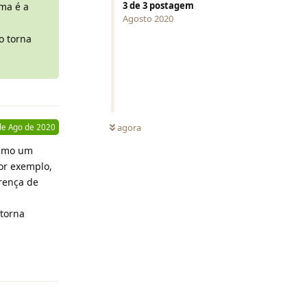
3
de
3
postagem
ma é a
Agosto 2020
o torna
NÃO LIDA
agora
de Ago de 2020
esmo um
or exemplo,
rença de
 torna
Responder