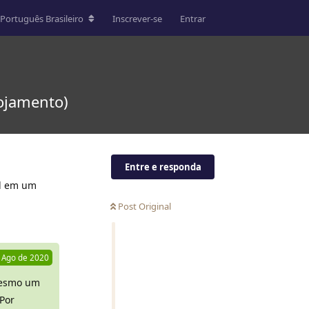
Português Brasileiro
Inscrever-se
Entrar
ojamento)
Entre e responda
el em um
Post Original
Responder
 Ago de 2020
 mesmo um
 Por