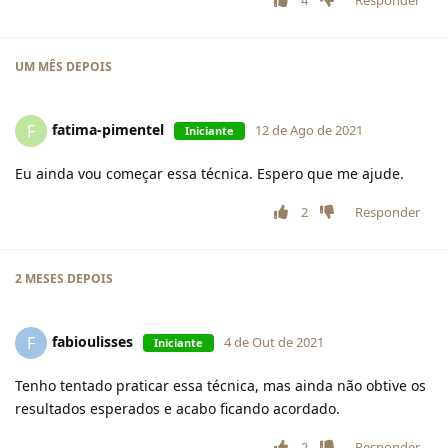
4
Responder
UM MÊS
DEPOIS
fatima-pimentel
F
12 de Ago de 2021
Iniciante
Eu ainda vou começar essa técnica. Espero que me ajude.
2
Responder
2 MESES
DEPOIS
fabioulisses
F
4 de Out de 2021
Iniciante
Tenho tentado praticar essa técnica, mas ainda não obtive os
resultados esperados e acabo ficando acordado.
2
Responder