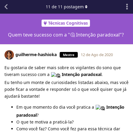
11
de
11
postagem
Técnicas Cognitivas
Quem teve sucesso com a "🤔 Intenção paradoxal"?
guilherme-hashioka
12 de Ago de 2020
Mestre
Eu gostaria de saber mais sobre os vigilantes do sono que
tiveram sucesso com a
Intenção paradoxal
.
Eu tenho um monte de curiosidades listadas abaixo, mas você
pode ficar a vontade e responder só o que você quiser que já
ajudará bastante!
Em que momento do dia você pratica a
Intenção
paradoxal
?
O que te motiva a praticá-la?
Como você faz? Como você fez para essa técnica dar