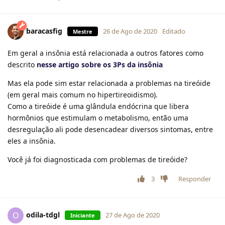
baracasfig
26 de Ago de 2020
Editado
Mestre
Em geral a insônia está relacionada a outros fatores como
descrito
nesse artigo sobre os 3Ps da insônia
Mas ela pode sim estar relacionada a problemas na tireóide
(em geral mais comum no hipertireoidismo).
Como a tireóide é uma glândula endócrina que libera
hormônios que estimulam o metabolismo, então uma
desregulação ali pode desencadear diversos sintomas, entre
eles a insônia.
Você já foi diagnosticada com problemas de tireóide?
3
Responder
odila-tdgl
O
27 de Ago de 2020
Iniciante