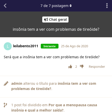
7
de
7
postagem
Chat geral
insônia tem a ver com problemas de tireóide?
leilabento2011
L
25 de Ago de 2020
Iniciante
Será que a insônia tem a ver com problemas de tireóide?
2
Responder
admin
alterou o título para
insônia tem a ver com
problemas de tireóide?
.
1
post foi dividido em
Por que a menopausa causa
insônia e qual a melhor saída?
.